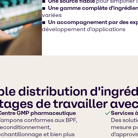
Une source fiable
pour simplifier 
Une gamme complète d'ingrédien
variées
Un accompagnement par des exp
développement d'applications
le distribution d'ingré
tages de travailler ave
Centre GMP pharmaceutique
Services à
Tampons conformes aux BPF,
Des soluti
reconditionnement,
mesure po
échantillonnage et bien plus
d'approvi