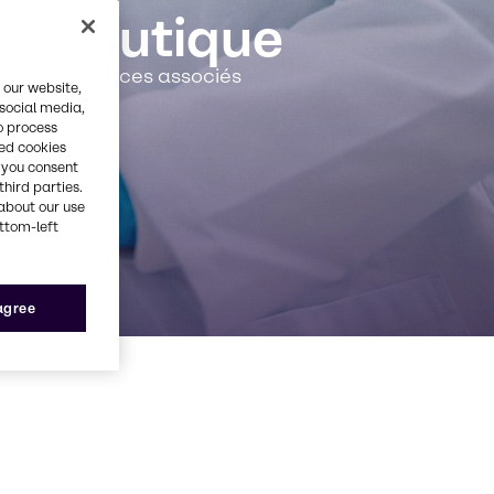
rmaceutique
F et aux services associés
 our website,
 social media,
o process
red cookies
, you consent
third parties.
about our use
ottom-left
 agree