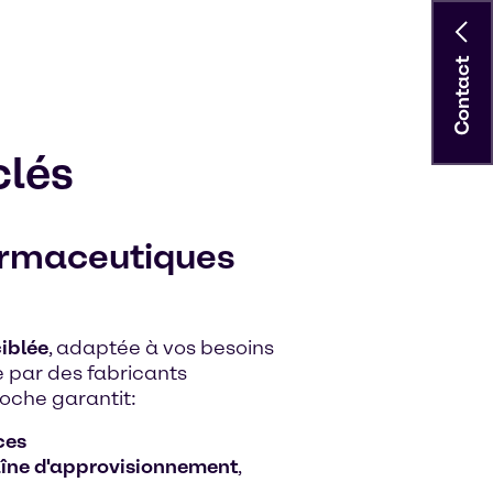
Contact
clés
harmaceutiques
iblée
, adaptée à vos besoins
e par des fabricants
roche garantit:
ces
haîne d'approvisionnement
,