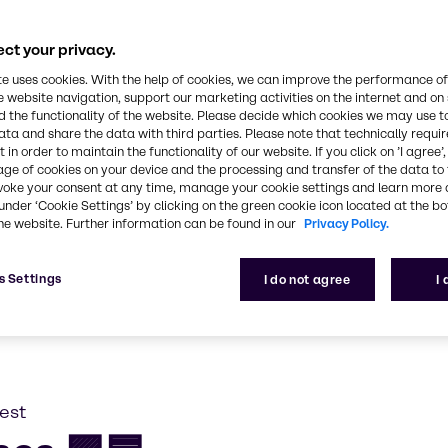
notre univers pha
ct your privacy.
édients spécialisés à la fabrication conforme aux BP
te uses cookies. With the help of cookies, we can improve the performance of
e website navigation, support our marketing activities on the internet and on
 the functionality of the website. Please decide which cookies we may use t
ata and share the data with third parties. Please note that technically requi
 in order to maintain the functionality of our website. If you click on ’I agree’
age of cookies on your device and the processing and transfer of the data to 
voke your consent at any time, manage your cookie settings and learn more 
under ‘Cookie Settings’ by clicking on the green cookie icon located at the b
he website. Further information can be found in our
Privacy Policy.
s Settings
I do not agree
I
est