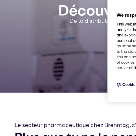
Découvrez 
We respe
De la distribution d'ingr
This websi
analyze th
and expand
personal d
must be set
to the stor
You can re
of cookies 
corner of t
Cookie
Le secteur pharmaceutique chez Brenntag, c'