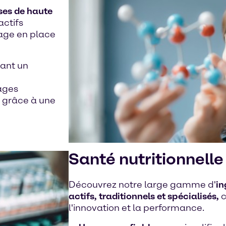
ses de haute
actifs
age en place
ant un
lages
grâce à une
Santé nutritionnelle
Découvrez notre large gamme d'
in
actifs, traditionnels et spécialisés,
c
l'innovation et la performance.